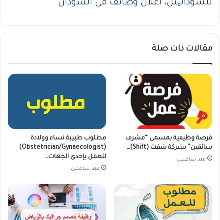
للسودانيين
،
اعلان وظائف في السودان
مقالات ذات صلة
فرصة وظيفية بمسمى “مشرف
مطلوب طبيبة نساء وولادة
سائقين” بشركة شفت (Shift)…
(Obstetrician/Gynaecologist)
للعمل بإحدى الجهات…
منذ ساعتين
منذ ساعتين