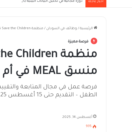
دورة مجانية في تحليل البيانات البيئية باستخدام لغة R
أخبار عاجلة
الرئيسية
/
وظائف في السودان
/
منظمة Save the Children تعلن عن وظيفة منسق MEAL في أم درمان
فرصة مميزة
منسق MEAL في أم درمان
فرصة عمل في مجال المتابعة والتقييم 
الطفل – التقديم حتى 15 أغسطس 2025
أغسطس 14, 2025
935