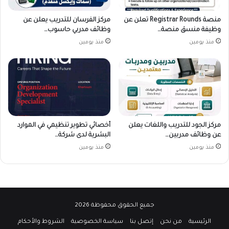
منصة Registrar Rounds تعلن عن
مركز الفرسان للتدريب يعلن عن
وظيفة منسق منصة…
وظائف مدربي حاسوب…
منذ يومين
منذ يومين
مركز الجود للتدريب واللغات يعلن
أخصائي تطوير تنظيمي في الموارد
عن وظائف مدربين…
البشرية لدى شركة…
منذ يومين
منذ يومين
جميع الحقوق محفوظة 2026
الرئيسية
من نحن
إتصل بنا
سياسة الخصوصية
الشروط والأحكام