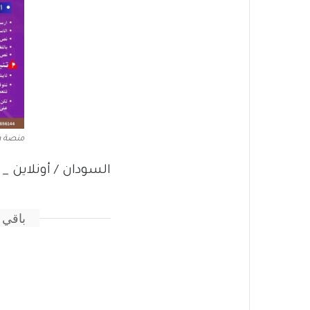
منصة 
السودان / أونلاين _
باقي 