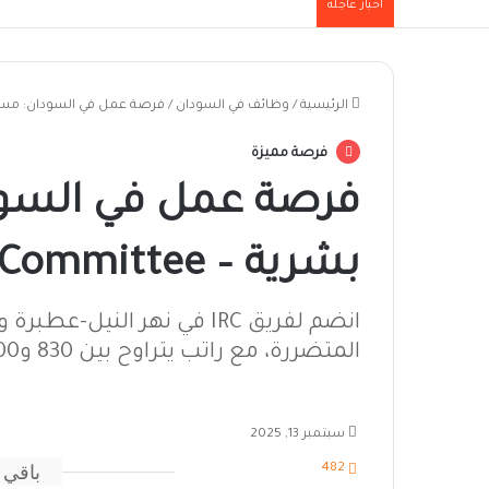
أخبار عاجلة
الرئيسية
/
وظائف في السودان
/
فرصة عمل في السودان: مساعد/ة موارد بشرية – 
فرصة مميزة
فرصة عمل في السود
بشرية – International Rescue Committee
انضم لفريق IRC في نهر الن
المتضررة، مع راتب يتراوح بين 830 و1000 دولار لمدة 12 شهرًا.
سبتمبر 13, 2025
باقي 
482