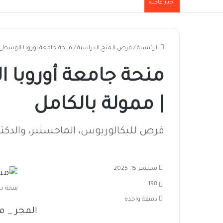
أخبار عاجلة
الرئيسية
/
فرص المنح الدراسية
/
منحة جامعة أوروبا الوسطى 2026 في المجر | ممولة بالكا
| ممولة بالكامل
فرص للبكالوريوس، الماجستير، والدك
سبتمبر 15, 2025
198
منحة د
دقيقة واحدة
المجر _ منحة د