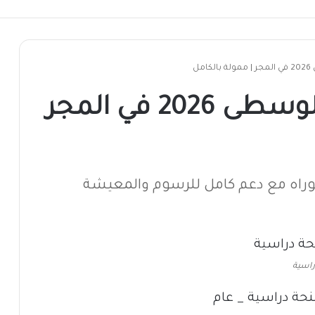
مل
منحة جامعة أوروبا الوسطى 2026 في المجر
توراه مع دعم كامل للرسوم والمعيشة
راسية
راسية _ عام