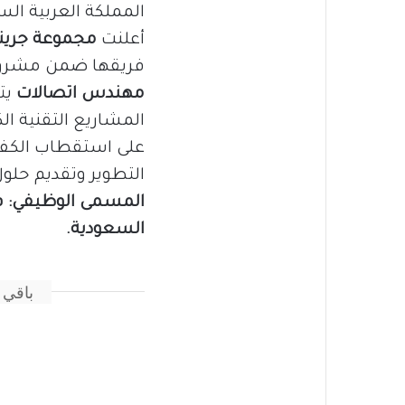
المملكة العربية الس
أعلنت
مجموعة جرينل
فريقها ضمن مشروع IMANCO-STC، حيث تبحث الشر
مهندس اتصالات
يت
المشاريع التقنية ا
على استقطاب الكفا
التطوير وتقديم حلو
المسمى الوظيفي:
ف
السعودية.
باقي 