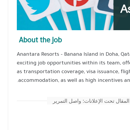
About the Job
Anantara Resorts – Banana Island in Doha, Qa
exciting job opportunities within its team, of
as transportation coverage, visa issuance, fligh
accommodation, as well as high incentives an
المقال تحت الإعلانات: واصل التمرير