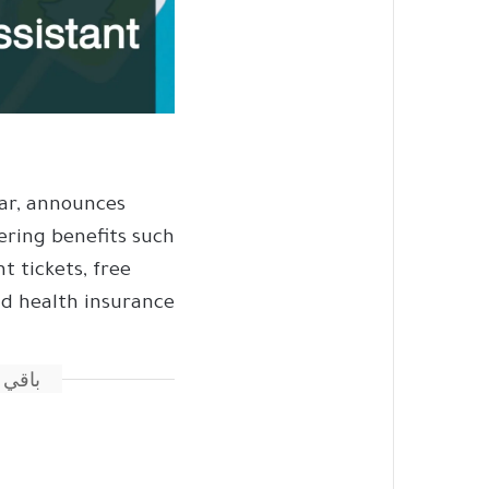
tar, announces
fering benefits such
t tickets, free
d health insurance.
باقي 