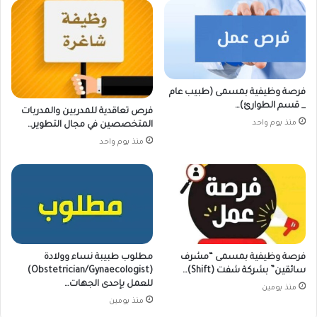
فرصة وظيفية بمسمى (طبيب عام
_ قسم الطوارئ)…
فرص تعاقدية للمدربين والمدربات
منذ يوم واحد
المتخصصين في مجال التطوير…
منذ يوم واحد
فرصة وظيفية بمسمى “مشرف
مطلوب طبيبة نساء وولادة
سائقين” بشركة شفت (Shift)…
(Obstetrician/Gynaecologist)
للعمل بإحدى الجهات…
منذ يومين
منذ يومين