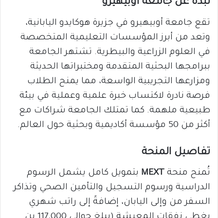
نبذة عن جامعة أوبيهيرو
تقع جامعة أوبيهيرو في جزيرة هوكايدو اليابانية،
وتعد من أبرز المؤسسات التعليمية المتخصصة
في العلوم الزراعية والبيطرية. تشتهر الجامعة
ببرامجها البحثية المتقدمة ومختبراتها الحديثة
ومزارعها التجريبية الواسعة، مما يمنح الطلاب
فرصة نادرة لاكتساب خبرة علمية وعملية في بيئة
طبيعية ملهمة. كما تمتلك الجامعة شراكات مع
أكثر من 50 مؤسسة أكاديمية وبحثية حول العالم.
تفاصيل المنحة
تُمنح منحة
MEXT
بتمويل كامل يشمل الرسوم
الدراسية ورسوم التسجيل والتأمين الصحي وتذاكر
السفر من وإلى اليابان، إضافةً إلى راتب شهري
يغطي نفقات المعيشة (يبلغ حوالي 117,000 ين