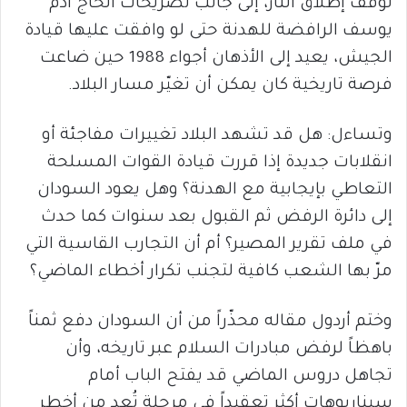
لوقف إطلاق النار، إلى جانب تصريحات الحاج آدم
يوسف الرافضة للهدنة حتى لو وافقت عليها قيادة
الجيش، يعيد إلى الأذهان أجواء 1988 حين ضاعت
فرصة تاريخية كان يمكن أن تغيّر مسار البلاد.
وتساءل: هل قد تشهد البلاد تغييرات مفاجئة أو
انقلابات جديدة إذا قررت قيادة القوات المسلحة
التعاطي بإيجابية مع الهدنة؟ وهل يعود السودان
إلى دائرة الرفض ثم القبول بعد سنوات كما حدث
في ملف تقرير المصير؟ أم أن التجارب القاسية التي
مرّ بها الشعب كافية لتجنب تكرار أخطاء الماضي؟
وختم أردول مقاله محذّراً من أن السودان دفع ثمناً
باهظاً لرفض مبادرات السلام عبر تاريخه، وأن
تجاهل دروس الماضي قد يفتح الباب أمام
سيناريوهات أكثر تعقيداً في مرحلة تُعد من أخطر