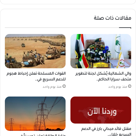
مقالات ذات صلة
والي الشمالية يُشكل لجنة لتطوير
القوات المسلحة تعلن إحباط هجوم
متحف سرايا الحاكم…
للدعم السريع في…
منذ يوم واحد
منذ يوم واحد
مقتل قائد ميداني بارز في الدعم
السريع خلال…