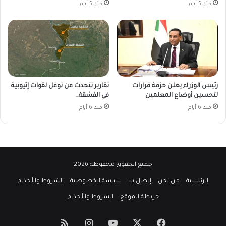
منذ 5 أيام
منذ 5 أيام
رئيس الوزراء يعلن حزمة قرارات
تقارير تتحدث عن توغل لقوات إثيوبية
لتحسين أوضاع المعلمين
في الفشقة…
منذ 6 أيام
منذ 6 أيام
جميع الحقوق محفوظة 2026
الرئيسية
من نحن
إتصل بنا
سياسة الخصوصية
الشروط والأحكام
خريطة الموقع
الشروط والأحكام
‫X
فيسبوك
‫YouTube
انستقرام
ملخص