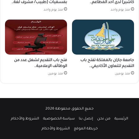
كاشير) لدى أحد المطاعم…
بمسميات (طبيب/ مشرف لغة…
منذ يوم واحد
منذ يوم واحد
جامعة جازان بالمملكة تفتح باب
فتح باب التقديم لشغل عدد من
التقديم للتعاون الأكاديمي…
الوظائف الإعلامية…
منذ يومين
منذ يومين
جميع الحقوق محفوظة 2026
الرئيسية
من نحن
إتصل بنا
سياسة الخصوصية
الشروط والأحكام
خريطة الموقع
الشروط والأحكام