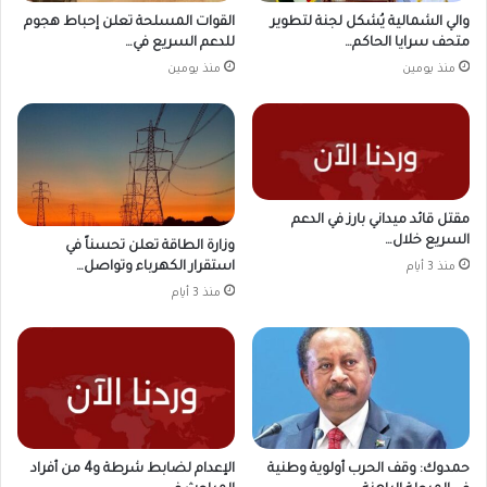
والي الشمالية يُشكل لجنة لتطوير
القوات المسلحة تعلن إحباط هجوم
متحف سرايا الحاكم…
للدعم السريع في…
منذ يومين
منذ يومين
مقتل قائد ميداني بارز في الدعم
السريع خلال…
وزارة الطاقة تعلن تحسناً في
استقرار الكهرباء وتواصل…
منذ 3 أيام
منذ 3 أيام
حمدوك: وقف الحرب أولوية وطنية
الإعدام لضابط شرطة و4 من أفراد