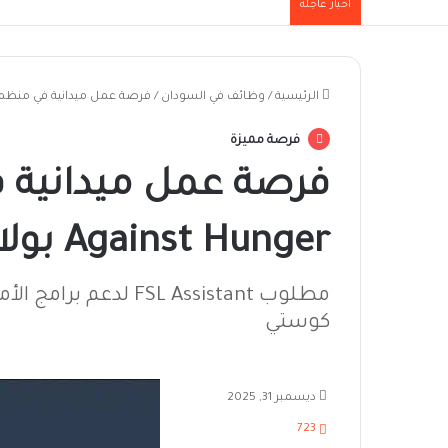
أخبار عاجلة
الرئيسية
/
وظائف في السودان
/
فرصة عمل ميدانية في منظمة Action Against Hunger بولاية النيل ا
فرصة مميزة
Against Hunger بولاية النيل الأبيض
مطلوب FSL Assistant
كوستي
ديسمبر 31, 2025
723