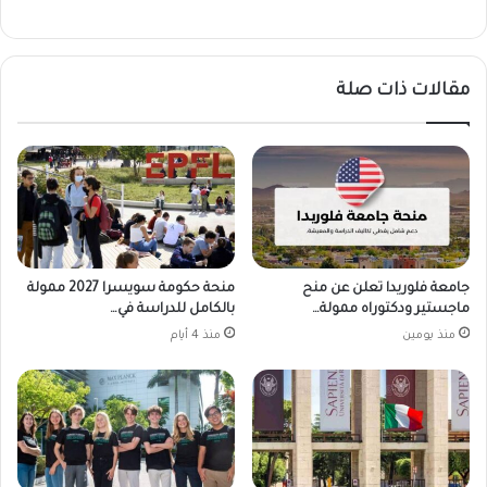
مقالات ذات صلة
جامعة فلوريدا تعلن عن منح
منحة حكومة سويسرا 2027 ممولة
ماجستير ودكتوراه ممولة…
بالكامل للدراسة في…
منذ يومين
منذ 4 أيام