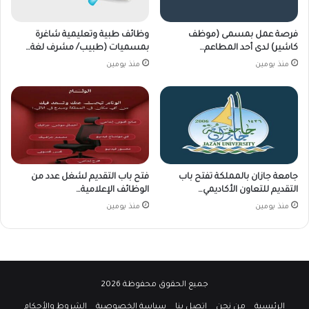
فرصة عمل بمسمى (موظف
وظائف طبية وتعليمية شاغرة
كاشير) لدى أحد المطاعم…
بمسميات (طبيب/ مشرف لغة…
منذ يومين
منذ يومين
جامعة جازان بالمملكة تفتح باب
فتح باب التقديم لشغل عدد من
التقديم للتعاون الأكاديمي…
الوظائف الإعلامية…
منذ يومين
منذ يومين
جميع الحقوق محفوظة 2026
الرئيسية
من نحن
إتصل بنا
سياسة الخصوصية
الشروط والأحكام