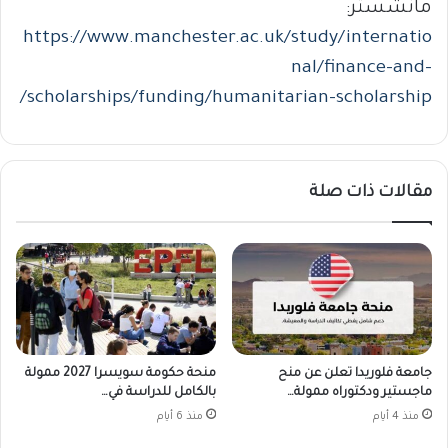
مانشستر:
https://www.manchester.ac.uk/study/internatio
nal/finance-and-
scholarships/funding/humanitarian-scholarship/
مقالات ذات صلة
جامعة فلوريدا تعلن عن منح
منحة حكومة سويسرا 2027 ممولة
ماجستير ودكتوراه ممولة…
بالكامل للدراسة في…
منذ 4 أيام
منذ 6 أيام