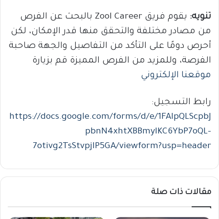
تنويه:
يقوم فريق Zool Career بالبحث عن الفرص
من مصادر مختلفة والتحقق منها قدر الإمكان، لكن
أحرص دومًا على التأكد من التفاصيل والجهة صاحبة
الفرصة، وللمزيد من الفرص المميزة قم بزيارة
موقعنا الإلكتروني
رابط التسجيل:
https://docs.google.com/forms/d/e/1FAIpQLScpbJ
pbnN4xhtXBBmyIKC6YbP7oQL-
7otivg2TsStvpjIP5GA/viewform?usp=header
مقالات ذات صلة