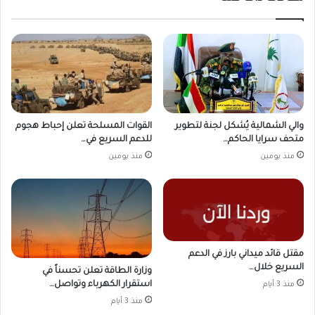
والي الشمالية يُشكل لجنة لتطوير
القوات المسلحة تعلن إحباط هجوم
متحف سرايا الحاكم…
للدعم السريع في…
منذ يومين
منذ يومين
مقتل قائد ميداني بارز في الدعم
السريع خلال…
وزارة الطاقة تعلن تحسناً في
استقرار الكهرباء وتواصل…
منذ 3 أيام
منذ 3 أيام