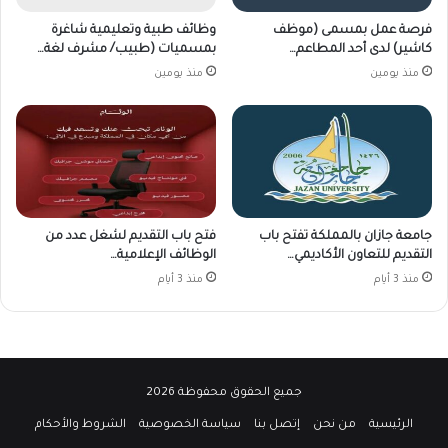
فرصة عمل بمسمى (موظف
وظائف طبية وتعليمية شاغرة
كاشير) لدى أحد المطاعم…
بمسميات (طبيب/ مشرف لغة…
منذ يومين
منذ يومين
جامعة جازان بالمملكة تفتح باب
فتح باب التقديم لشغل عدد من
التقديم للتعاون الأكاديمي…
الوظائف الإعلامية…
منذ 3 أيام
منذ 3 أيام
جميع الحقوق محفوظة 2026
الرئيسية
من نحن
إتصل بنا
سياسة الخصوصية
الشروط والأحكام