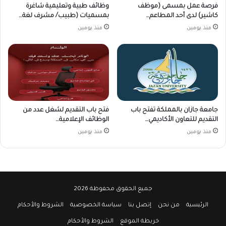
فرصة عمل بمسمى (موظف
وظائف طبية وتعليمية شاغرة
كاشير) لدى أحد المطاعم…
بمسميات (طبيب/ مشرف لغة…
منذ يومين
منذ يومين
جامعة جازان بالمملكة تفتح باب
فتح باب التقديم لشغل عدد من
التقديم للتعاون الأكاديمي…
الوظائف الإعلامية…
منذ يومين
منذ يومين
جميع الحقوق محفوظة 2026
الرئيسية
من نحن
إتصل بنا
سياسة الخصوصية
الشروط والأحكام
خريطة الموقع
الشروط والأحكام