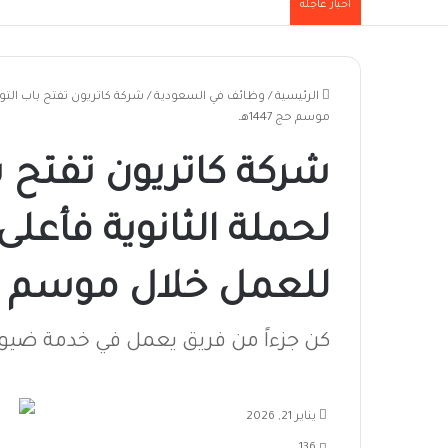
أخبار عاجلة
الرئيسية
/
وظائف في السعودية
/
شركة كاتريون تفتح باب الت
موسم حج 1447هـ
شركة كاتريون تفتح 
لحملة الثانوية فأعلى
للعمل خلال موسم حج 47
كن جزءاً من فريق يعمل في خدمة ضيو
يناير 21, 2026