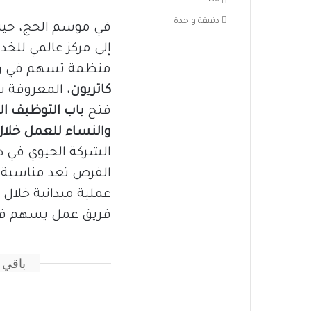
136
دقيقة واحدة
في موسم الحج، حيث
إلى مركز عالمي للخد
منظمة تسهم في راح
كاتريون
، المعروفة 
فتح
باب
التوظيف ال
والنساء للعمل خل
الشركة الحيوي في 
الفرص تعد مناسبة 
عملية ميدانية خلال
فريق عمل يسهم في 
باقي 