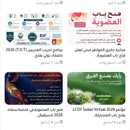
منذ 5 أيام
منذ أسبوع واحد
مبادرة جابري الخواطر مدني تعلن
برنامج تدريب المدربين (T.O.T) 2026
فتح باب العضوية…
باعتماد دولي يفتح…
منذ أسبوع واحد
منذ 4 أسابيع
مؤتمر LCOY Sudan Virtual 2026
فتح باب العضوية في منصة سماء
يفتح باب المشاركة…
2026 لاستقبال…
منذ 4 أسابيع
منذ 4 أسابيع