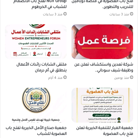
فتح باب العضوية في منصة دوبامين
NGV Group تفتح باب الانضمام
للتدريب والتطوير…
للشباب في الخرطوم
منذ 3 ساعات
منذ 3 ساعات
شركة تعدين واستكشاف تعلن عن
ملتقى الشابات رائدات الأعمال
وظيفة شيف سوداني…
ينطلق في أم درمان
منذ يومين
منذ 4 أيام
جمعية الميار للتنمية الخيرية تعلن
جمعية صناع الأمل الخيرية تفتح باب
فتح باب العضوية
العضوية للشباب