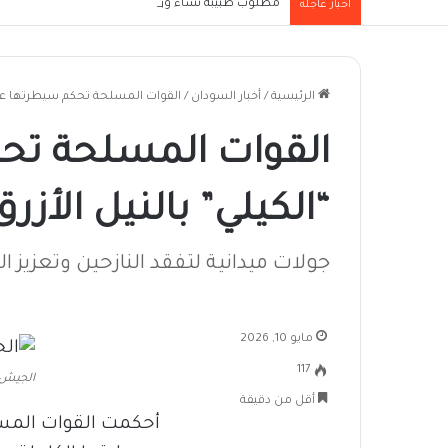
مطلوب طبيبة نساء وولادة (Obstetrician/Gynaecologist) للعمل بإحدى الجهات الطبية العاملة في مدينة الرياض
أخبار عاجلة
الرئيسية
/
أخبار السودان
/
القوات المسلحة تحكم سيطرتها على 
القوات المسلحة تح
“الكيلي” بالنيل الأزرق
جولات ميدانية لتفقد النازحين وتعزيز ال
مايو 10, 2026
117
الجيش
أقل من دقيقة
أحكمت القوات المسل