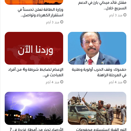
مقتل قائد ميداني بارز في الدعم
السريع خلال…
وزارة الطاقة تعلن تحسناً في
استقرار الكهرباء وتواصل…
منذ 3 أيام
منذ 3 أيام
حمدوك: وقف الحرب أولوية وطنية
الإعدام لضابط شرطة و4 من أفراد
في المرحلة الراهنة
المباحث في…
منذ 4 أيام
منذ 4 أيام
النور القبة: استسلام مجموعات
الأرصاد تحذر من أمطار غزيرة في 7