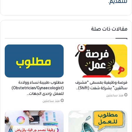
للتقديم
.
مقالات ذات صلة
فرصة وظيفية بمسمى “مشرف
مطلوب طبيبة نساء وولادة
سائقين” بشركة شفت (Shift)…
(Obstetrician/Gynaecologist)
للعمل بإحدى الجهات…
منذ ساعتين
منذ ساعتين