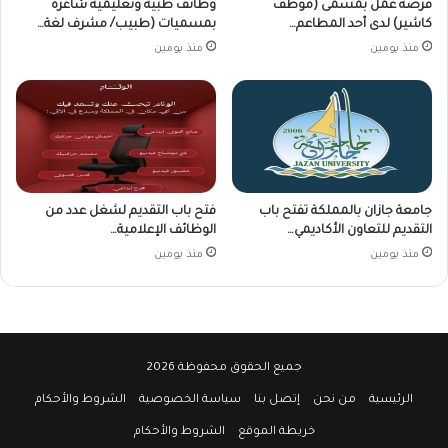
فرصة عمل بمسمى (موظف
وظائف طبية وتعليمية شاغرة
كاشير) لدى أحد المطاعم…
بمسميات (طبيب/ مشرف لغة…
منذ يومين
منذ يومين
جامعة جازان بالمملكة تفتح باب
فتح باب التقديم لشغل عدد من
التقديم للتعاون الأكاديمي…
الوظائف الإعلامية…
منذ يومين
منذ يومين
جميع الحقوق محفوظة 2026
الرئيسية
من نحن
إتصل بنا
سياسة الخصوصية
الشروط والأحكام
خريطة الموقع
الشروط والأحكام