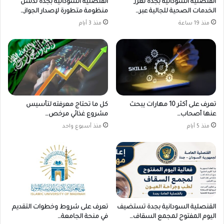
القنصلية السودانية بجدة تعزز
القنصلية السودانية بجدة تدشّن
الخدمات الصحية للجالية عبر…
منظومة متطورة لإصدار الجواز…
منذ 19 ساعة
منذ 3 أيام
تعرف على أكثر 10 مهارات يبحث
كل ما تحتاج معرفته لتأسيس
عنها أصحاب…
مشروع غذائي مرخص…
منذ 5 أيام
منذ أسبوع واحد
القنصلية السودانية بجدة تستضيف
تعرف على شروط وخطوات التقديم
اليوم المفتوح لمجمع السقاف…
في منحة الجامعة…