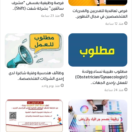
فرصة وظيفية بمسمى “مشرف
سائقين” بشركة شفت (Shift)…
فرص تعاقدية للمدربين والمدربات
منذ 23 ساعة
المتخصصين في مجال التطوير…
منذ 12 ساعة
مطلوب طبيبة نساء وولادة
وظائف هندسية وفنية شاغرة لدى
(Obstetrician/Gynaecologist)
إحدى الشركات المتخصصة…
للعمل بإحدى الجهات…
منذ يوم واحد
منذ 24 ساعة