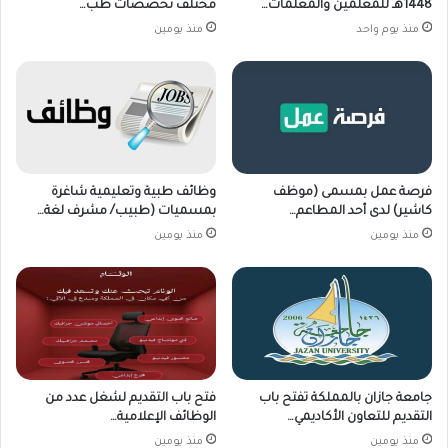
1448هـ للمعلمين والمعلمات…
مختلف تخصصات طب…
منذ يوم واحد
منذ يومين
فرصة عمل بمسمى (موظف
وظائف طبية وتعليمية شاغرة
كاشير) لدى أحد المطاعم…
بمسميات (طبيب/ مشرف لغة…
منذ يومين
منذ يومين
جامعة جازان بالمملكة تفتح باب
فتح باب التقديم لشغل عدد من
التقديم للتعاون الأكاديمي…
الوظائف الإعلامية…
منذ يومين
منذ يومين