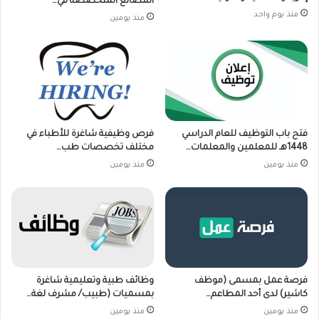
المصانع المتخصصة في…
منذ يوم واحد
منذ يومين
فتح باب التوظيف للعام الدراسي
فرص وظيفية شاغرة للأطباء في
1448هـ للمعلمين والمعلمات…
مختلف تخصصات طب…
منذ يومين
منذ يومين
فرصة عمل بمسمى (موظف
وظائف طبية وتعليمية شاغرة
كاشير) لدى أحد المطاعم…
بمسميات (طبيب/ مشرف لغة…
منذ يومين
منذ يومين