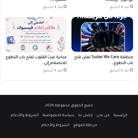
في دورة «إرساء…
لشغل 6…
منذ 4 أسابيع
منذ 4 أسابيع
منظمة Sudan We Care تعلن فتح
مبادرة غيث القلوب تفتح باب التطوع
باب التطوع…
للانضمام إلى…
منذ 4 أسابيع
منذ 4 أسابيع
جميع الحقوق محفوظة 2026
الرئيسية
من نحن
إتصل بنا
سياسة الخصوصية
الشروط والأحكام
خريطة الموقع
الشروط والأحكام