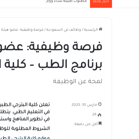
مطلوب طبيبة نساء وولادة (Obstetrician/Gynaecologist) للعمل بإحدى الجهات الطبية العاملة في مدينة الرياض
أخبار عاجلة
الرئيسية
/
وظائف في السعودية
/
فرصة وظيفية: عضو هيئة تد
فرصة وظيفية: عضو 
برنامج الطب – كلية ا
لمحة عن الوظيفة
تعلن
كلية البترجي الطبي
مارس 10, 2025
في
التعليم الطبي
. يتط
26
في
تطوير المناهج واستر
أقل من دقيقة
الشروط المطلوبة للوظيف