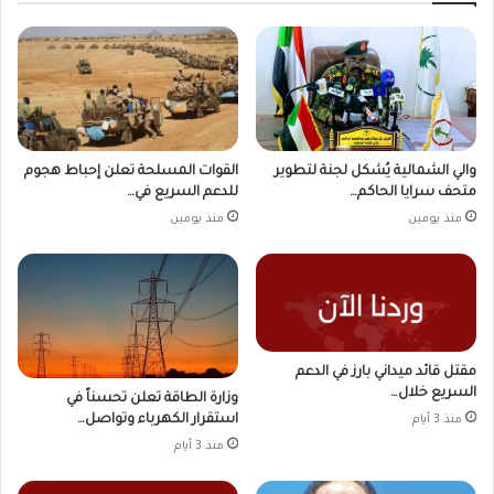
والي الشمالية يُشكل لجنة لتطوير
القوات المسلحة تعلن إحباط هجوم
متحف سرايا الحاكم…
للدعم السريع في…
منذ يومين
منذ يومين
مقتل قائد ميداني بارز في الدعم
السريع خلال…
وزارة الطاقة تعلن تحسناً في
استقرار الكهرباء وتواصل…
منذ 3 أيام
منذ 3 أيام