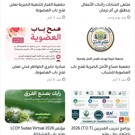
ملتقى الشابات رائدات الأعمال
جمعية الميار للتنمية الخيرية تعلن
ينطلق في أم درمان
فتح باب العضوية
منذ يوم واحد
منذ 3 أيام
جمعية صناع الأمل الخيرية تفتح باب
مبادرة جابري الخواطر مدني تعلن
العضوية للشباب
فتح باب العضوية…
منذ 5 أيام
منذ 6 أيام
برنامج تدريب المدربين (T.O.T) 2026
مؤتمر LCOY Sudan Virtual 2026
باعتماد دولي يفتح…
يفتح باب المشاركة…