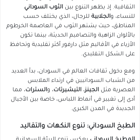
الثقافية. إذ يظهر التنوع بين
الثوب السوداني
للنساء، و
الجلابية
للرجال، الذي يختلف حسب
المناطق، حيث يشتهر الثوب في العاصمة الخرطوم
بالألوان الزاهية والتصاميم الحديثة، بينما تكون
الأزياء في الأقاليم مثل دارفور أكثر تقليدية وتحافظ
على الشكل التقليدي.
ومع دخول ثقافات العالم في السودان، بدأ العديد
من الشباب السودانيين في ارتداء الملابس
العصرية مثل
الجينز
،
التيشيرتات
، و
السترات
، مما
أدى إلى تغيير في أنماط اللباس، خاصة بين الأجيال
الجديدة في المدن الكبرى.
الطبخ السوداني: تنوع النكهات والتقاليد
المطبخ السوداني
يعكس تنوع البيئة السودانية.