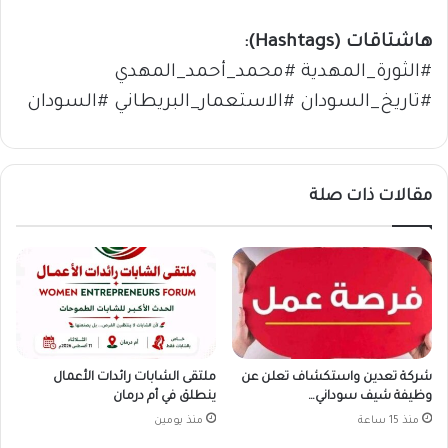
هاشتاقات (Hashtags):
#الثورة_المهدية #محمد_أحمد_المهدي
#تاريخ_السودان #الاستعمار_البريطاني #السودان
مقالات ذات صلة
شركة تعدين واستكشاف تعلن عن
ملتقى الشابات رائدات الأعمال
وظيفة شيف سوداني…
ينطلق في أم درمان
منذ 15 ساعة
منذ يومين