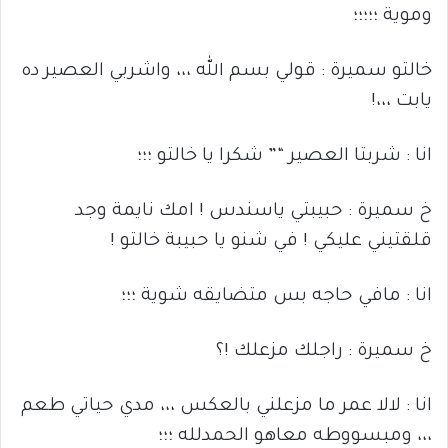
وموية ؛؛؛؛؛
خالتو سميرة : قولي بسم الله ،،، واشربي العصير ده
يابت ،،،!
انا : شربتا العصير “” شكرا يا خالتو ؛؛؛
خ سميرة : حبيبتي ياسندس ! امك نايمة وجد
قلقتيني عليكي ! في شنو يا حبيبة خالتو !
انا : مافي حاجه بس متضايقه شوية ؛؛؛
خ سميرة : راجلك مزعلك !؟
انا : لالا عمر ما مزعلني بالعكس ،،، مدي حياتي طعم
،،، ومبسووطه معاهو الحمدلله ؛؛؛