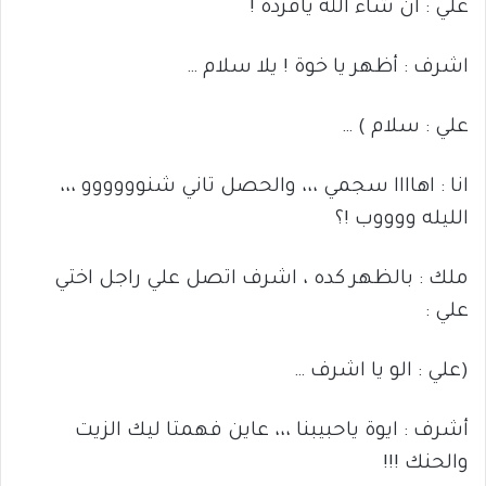
علي : ان شاء الله يافردة !
اشرف : أظهر يا خوة ! يلا سلام …
علي : سلام ) …
انا : اهاااا سجمي ،،، والحصل تاني شنوووووو ،،،
الليله ووووب !؟
ملك : بالظهر كده ، اشرف اتصل علي راجل اختي
علي :
(علي : الو يا اشرف …
أشرف : ايوة ياحبيبنا ،،، عاين فهمتا ليك الزيت
والحنك !!!