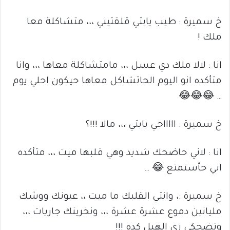
خ سميرة : طيب يابتي قلقتيني ،،، متشاكلة معا
ملك !
انا : لالا ملك دي عسل ،،، مامتشاكلة معاها ،،، وانا
متأكده انو اليوم الحاتشاكل معاها حيكون احلي يوم
… 😂😂😂
خ سميرة : اااااجي يابتي ،،، مالا !!!؟
انا : لاني حاضحك شديد وهي قلبها ميت ،،، متأكده
اني حأستمتع 😂 …
خ سميرة :، وانتي القلبك ما ميت ،، عيونك ووشك
مليانين دموع عشرة عشرة ،،، ونخرينك جاريات ،،،
وتضحكي زي الهبل كده !!!