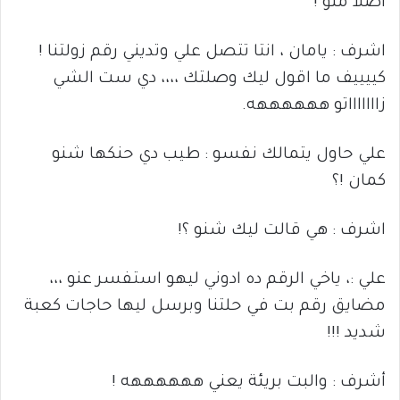
اصلا منو !
اشرف : يامان ، انتا تتصل علي وتديني رقم زولتنا !
كييييف ما اقول ليك وصلتك ،،،، دي ست الشي
زاااااااتو ههههههه.
علي حاول يتمالك نفسو : طيب دي حنكها شنو
كمان !؟
اشرف : هي قالت ليك شنو ؟!
علي :، ياخي الرقم ده ادوني ليهو استفسر عنو ،،،
مضايق رقم بت في حلتنا وبرسل ليها حاجات كعبة
شديد !!!
أشرف : والبت بريئة يعني ههههههه !