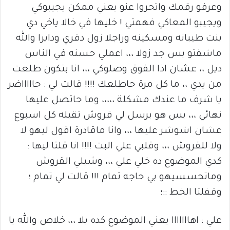
وعرفو رقمك واتحروا عنو يعني ممكن يجيبوكي
ويجيبو المعاكي فهمتي ! خليها في خالا ياخي دي
بنت طيبانه ومسكينه وراجلا زول دقري ودايرا والله
ماشفتو بس جد زولا ،،، اعملي حسنه في الناس
ديل ،، عشان اذا الفوق وصلوكي ،،، انا بتكون طلعت
من يدي ،، ما كل مرة حاطلعك !!!! قالت لي : حاااااضر
يا شرف ما عندك مشكلة ،،،،، وما حاتصل عليها
نهائي ،،، بس هو برسل لي قروش تقيله كل اسبوع
عشان اشوشر عليها ،،، وانا ماقادرة اقول ليهو لا
ولا للقروش ،،، وقلبي علي البت !!!! انا قلتا ليها :
كدي الموضوع ده خلي علي ،،، وشيلي القروش
وماتحسسيهو بي حاجه تمام !!! قالت لي تمام ؛
وقفلتا الخط ::؛
علي : اهااااااا يعني الموضوع كده بلا ،،، خلاص والله يا