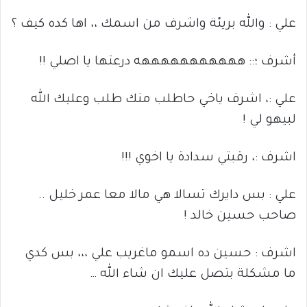
علي : والله بريئة واشرف من اسمك ،، اها كده كيف ؟
أشرف ؛:: هههههههههههه درعتها يا اصلي !!
علي :، اشرف ياخي حاطلب منك طلب وعليك الله
لبيهو لي !
اشرف :، رقبتي سدادة يا اخوي !!!
علي : بس دايرك تسالا هي مالا معا عمر خليل ..
صاحب حسين خالد !
اشرف : حسين ده اسمو ماغريب علي ،،، بس كدي
ما مشكلة بتصل عليك ان شاء الله …