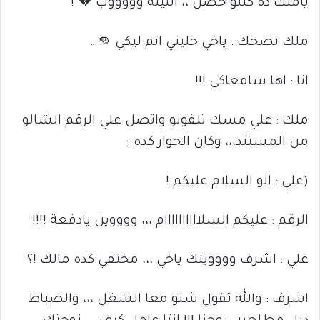
ياملك ده كللو حصل ،، الليله وووووب 💔 !
ملك تضحك : ياخي خليني اتم ليكي 👊…
انا : اها سامعاكي !!!
ملك : علي مسك تلفونو واتصل علي الرقم الشالو
من المستند،،، وكان الحوار كده ::
(علي : الو السلام عليكم !
الرقم : عليكم السلاااااااااام ،،، ووووين يادفعة !!!!
علي : اشرف ووووينك ياخي ،،، مختفي كده مالك !؟
اشرف : والله تقول شنو معا الشغل ،،، والضباط