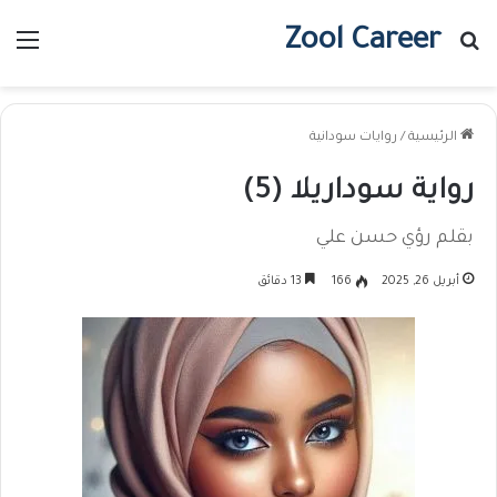
Zool Career
بحث عن
الق
الرئيسية
/
روايات سودانية
رواية سوداريلا (5)
بقلم رؤي حسن علي
أبريل 26, 2025
166
13 دقائق