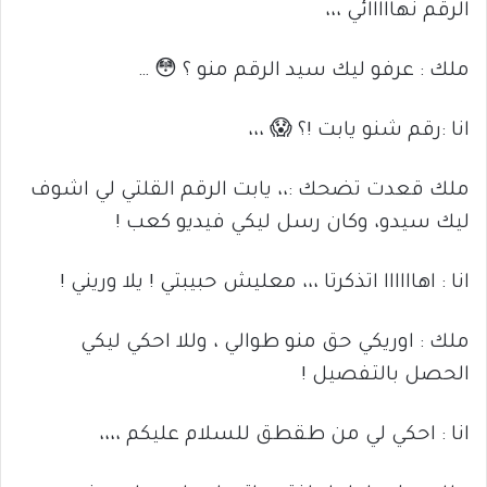
الرقم نهااااائي ،،،
ملك : عرفو ليك سيد الرقم منو ؟ 😳 …
انا :رقم شنو يابت !؟ 😱 ،،،
ملك قعدت تضحك :،، يابت الرقم القلتي لي اشوف
ليك سيدو، وكان رسل ليكي فيديو كعب !
انا : اهاااااا اتذكرتا ،،، معليش حبيبتي ! يلا وريني !
ملك : اوريكي حق منو طوالي ، وللا احكي ليكي
الحصل بالتفصيل !
انا : احكي لي من طقطق للسلام عليكم ،،،،