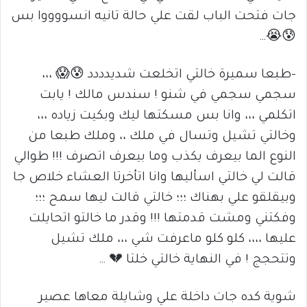
جات فتحت الباب لقت علي حالة تانيه انسووووا بس
😰😭…
-طبعا سميرة خالتي اتخلعت شديدددد 😰😱 ،،،
سجمي سجمي في شنو ! سندس مالك ! يابت
اتكلمي ،،، وانا بس مسكتها ليك وبكيت زياده ،،،
وخالتي تشيل وتسال في ملك ،، وملك طبعا من
النوع الما بيعرف يكذب وما بيعرف اتصرف !!! طوالي
قالت لي خالتي اسأليها وانا اتأخرتا العشاء خلاص جا
وبيقلقو علي بهناك ؛؛؛ خالتي قالت ليها سمح ؛؛؛
وفكتني ومشت قدمتها !!! وقدر ما خالتو اتحايلت
عليها ،،،، كلو كلو ماعرفت شي ،،، ملك تشيل
وتتحجج ! في النهاية خالتي خلتا 💔 …
شوية كده جات داخلة علي وشايلة معاها عصير