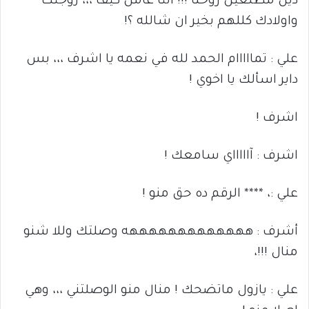
ديل مطلعين روحنا !!! انتا عامل كيف ،،، زوجتك
واولادك كللهم بخير ان شالله ؟!
علي : تمااااام الحمد لله في نعمه يا اشرف ،،، بس
داير اسألك يا اخوي !
اشرف !
اشرف : آاااااي سامعك !
علي :، **** الرقم ده حق منو !
أشرف : هههههههههههههه وصلتك وللا شنو
منال !!!،
علي : يازول ماتضحك ! منال منو الوصلتني ،،، وهي