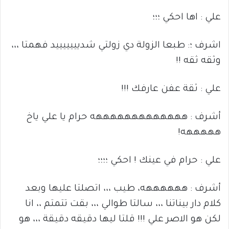
علي : اها احكي ؛؛؛
اشرف ؛: طبعا الزولة دي زولتي شديييييييد فهمتا ،،،
وثقه ثقه !!
علي : ثقة عفن عارفك !!!
أشرف : هههههههههههههه حرام يا علي ياخ
هههههه!
علي : حرام في عينك ! احكي ؛؛؛؛
أشرف : ههههههه، طيب ،،، اتصلتا عليها وبعد
كلام دار بيناتنا ،،، سالتا طوالي ،،، بقت تتمتم ،، انا
لكن هو الاصر علي !!! قلتا ليها دقيقه دقيقة ،،، هو