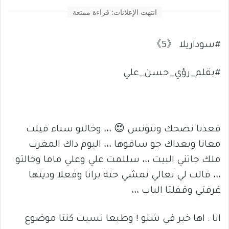
انتهت الإعلانات: قراءة ممتعة
#سوداريلا 《5》
#بقلم_رؤي_حسن_علي ‏‏‏‏‏‏‏‏‏‏‏‏‏‏‏‏‏‏‏‏‏‏‏‏‏‏‏‏‏‏‏ ‏‏‏‏‏‏‏‏‏‏‏
‏‏‏‏‏‏‏‏‏‏‏‏‏‏‏‏‏ ‏‏‏‏‏ ‏‏‏‏‏‏‏‏‏‏‏‏‏‏‏‏ ‏‏‏‏‏‏‏‏‏‏‏‏‏‏‏‏‏ ‏‏‏‏‏‏‏‏‏‏‏‏‏‏‏‏‏ ‏‏‏‏‏‏‏‏‏‏‏‏‏‏‏‏ ‏‏‏‏‏‏‏‏‏‏‏‏‏‏‏‏‏ ‏‏‏‏‏‏‏‏‏‏‏‏‏‏‏‏‏ ‏‏‏‏‏‏‏‏‏‏‏‏‏‏‏‏ ‏‏‏‏‏‏‏‏‏‏‏‏‏‏‏‏‏ ‏‏‏‏‏‏‏‏‏‏‏‏‏‏‏‏‏‏‏‏‏‏‏ ‏‏‏‏‏‏‏‏‏‏‏‏‏‏‏‏‏ ‏‏‏‏‏‏‏‏‏‏‏‏‏‏‏‏‏ ‏‏‏‏‏‏‏‏‏‏‏‏‏‏‏‏ ‏‏‏‏‏‏ ‏‏‏‏‏‏‏‏‏‏‏‏‏‏‏‏ ‏‏‏‏‏‏‏‏‏‏‏‏‏‏‏‏‏ ‏‏‏‏‏‏‏‏‏‏‏‏‏‏‏‏‏ ‏‏‏‏‏‏‏‏‏‏‏‏‏‏‏‏ ‏‏‏‏‏‏ ‏‏‏‏‏‏‏‏‏‏‏‏‏‏‏‏ ‏‏‏‏‏‏‏‏‏‏‏‏‏‏‏‏‏ ‏‏‏‏‏‏‏‏‏‏‏‏‏‏‏‏‏ ‏‏‏‏‏‏‏‏‏‏‏‏‏‏‏
قعدنا نضحك ونتونس 😍 ،،، وخالتو سناء قيلت
معانا وبعداك جو ساقوها ،،، اليوم داك المغرب
ملك جاتني البيت ،،، سللمت علي وعلي ماما وخالتو
،،، قالت لي تعالي نمشي حتة برانا وفعلا وديتها
غرفتي وقفلتا الباب ،،،
انا : اها خير في شنو ! وطبعا نسيت كنتا موضوع