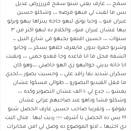
سمح ،،، عارف يعني شنو سمح قرررررض عديل
بس ما لقيت لي فيهو فرصه ،،، وشكلو حسين
غيران منو ،، وحبا يوثق ليهو حاجه يبتزاها بيهو ويزلو
بيها عشان غيران منو،، والكلام ده ليهو اكتر من ٣
سنوات ،،، حسين اقنعو يجيهو في شارع النيل ،،
وشربو خمرة بدون مايعرف خلاهو يسكر ،،، وجابو
الشقه محل ما انا قاعده وجا قعدو جمبي ،،، وبقيت
انا خاته يديني حواليهو زي الهو حاضني ،،،وهو كان
سكران شديد بقا راقد علي ،، وحسيت يصور ،،،لحدي
ما قفل الفيديو البصورو ،، طوالي مسكوا عشان
يمشو ،،، جدع لي ١٠ الف عشان التصوير وكده ،،،
وشكلو مشا وداهو عند صاحبهم عزابي عشان
يفوقو ،،، وتقريبا صاحب حسين عارف الحصل شنو
!!! بس ده الحصل يا أشرف ؛؛؛؛ رديت ليها : منال البت
دي اختيها ،، لانو الموضوع ده وصل لي امن مخابرات