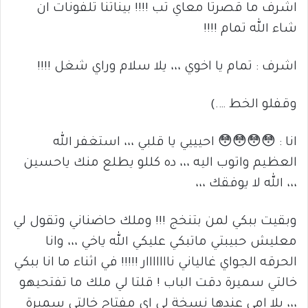
اشرف ما قصرتا معاي تب !!!! بيناتنا تلفونات ان
شاء الله تمام !!!!
اشرف : تمام يا اخوي ،،، يلا سلام وراي شغل !!!!
وقفلو الخط ….)
انا : 😳😳😳😳 احيييي يا قلبي ،،، استغفر الله
العظيم واتوب اليه ،،، ده كللو يطلع منك ياحسين
،،، الله لا يوفقك ،،،
وبقيت ببكي لمن بتنخج !!! وملك حاضناني وتقول لي
معليش حبيبتي ماتبكي عليكي الله ياخي ،،، وانا
الحرقه الجواي غالياني نااااااار !!!!! في اثناء ما انا ببكي
خالتي سميرة دقت الباب ! قلتا لي ملك ما تفتحيهو
،،، يلا امي عندها نسخة لي اي مفتاح خالتي سميرة