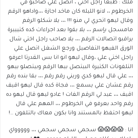
ملك : طبعا راجل اختي ، اتصل علي صاحبو في
الخرطوم ،، لانو الليله كان ماخد اجازة ،،،واداهو الرقم
وقال ليهو اتحري لي منو !!! ،،، يلا شكلو الرقم
مامسجل بإسم ،،، يلا بقوا بعد اجراءات كده كتيييرة
يراقبو اتصالات الرقم ،،، يلا صاحب راجل اختي شال
الورق الفيهو التفاصيل ورجع الشغل اتصل علي
راجل اختي علي ،وقال ليهو انو انا بس القدرتا اعرفو
التلفونات الكتيرة البيتصل بيها الرقم وبيتصلو بيهو
،،، علي قال ليهو كدي وريني رقم رقم ،،، بقا بنده رقم
رقم عشان علي يسمع ،،، فجاة كده قال ليهو اقيف
اقيف ،،، عيد لي الرقم الفات ! عادو ليهو قال ليهو ده
رقم واحد بعرفو في الخرطوم ،،، المهم علي قال
ليهو احتفظ بالمستند وانا بكون معاك بالتلفون …!
انا : 😱😱😱😱 سجمي سجمي سجمي ،،، ووووواي