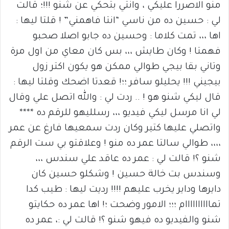
منو الاصررا عليكي ، وانتي بتحكي عن شنو !!!؛ قالت
لي : حسين ده من ناسي “انتا فاهمني” ! قلتا ليها :
اها ،،، تمت كلاما : وحسين ده جابو اصلا صحبو
فهمتا ! وكان طايش ،،، بس كان معاي من اول مرة
وتاني بقا بيجي طوالي ممكن هو يكون اكتر زول
بيجيني !!! يحليلو سافر ؛؛! قعدتا اضحك وقلتا ليها :
قال ليكي شنو هو ! .. ردت لي : والله اتصل علي وقال
لي انا مرسل ليكي فيديو ،،، رسلليهو للرقم ده ****
واتصلي عليها كتير وكان ردت سمعيها فارغ عن عمر
،،،، طوالي سالتا عمر ده منو ! وعلاقتو بي ست الرقم
شنو ؟! قالت لي : عمر ده عاقد علي سندس ،،،
وسندس بت خالة حسين ! وشكلو حسين كان
دايرها وداير يخرب عليهم !!!! رديت ليها : طيب كدا
تماااااااااام ؛؛؛ الامور وضحت ؛! اها عمر ده حكايتو
شنو والفيديو ده فيهو شنو ؟! قالت لي :، عمر ده