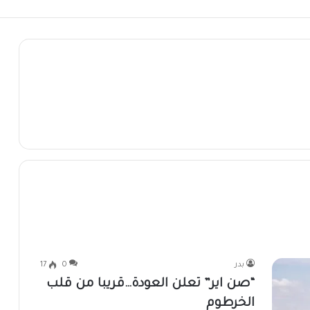
بدر
0
17
“صن اير” تعلن العودة…قريبا من قلب
الخرطوم