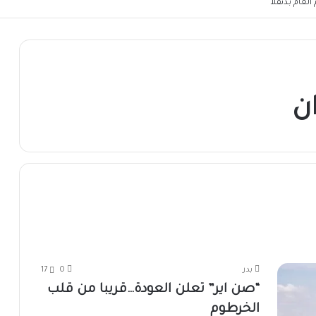
لعام بدنقلا
ن
بدر
0
17
“صن اير” تعلن العودة…قريبا من قلب
الخرطوم