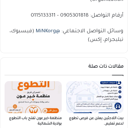
أرقام التواصل: 0905301818 – 0115133311
وسائل التواصل الاجتماعي:
@MiNKorg
(فيسبوك،
تيليجرام، إكس)
مقالات ذات صلة
بيت اللاجئين يعلن عن فرص تطوع
منظمة خير عون تفتح باب التطوع
لدعم تعليم…
بولاية الشمالية