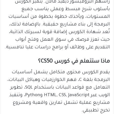
رأسهم البروفيسور ديفيد مالان. يتميز الكورس
بأسلوب شرح مبسط وعملي يناسب جميع
المستويات، ويأخذك خطوة بخطوة من أساسيات
البرمجة إلى بناء مشاريع حقيقية. بالإضافة لذلك،
تُعد شهادة الكورس إضافة قوية لسيرتك الذاتية،
حيث تعزز فرصك في سوق العمل وفتح أبواب
التقديم على وظائف أو برامج دراسات عليا تنافسية.
ماذا ستتعلم في كورس CS50؟
يقدم الكورس محتوى متكامل يشمل أساسيات
البرمجة بلغة C، فهم الخوارزميات وهياكل البيانات،
التعامل مع قواعد البيانات باستخدام SQL، تطوير
الويب عبر HTML, CSS, JavaScript وPython، وتنفيذ
مشاريع عملية تشمل تمارين واقعية ومشروع
تخرج تطبيقي.