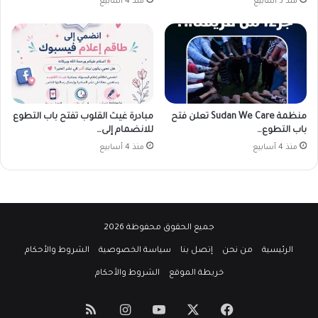
منذ 3 أسابيع
منذ 4 أسابيع
منظمة Sudan We Care تعلن فتح
مبادرة غيث القلوب تفتح باب التطوع
باب التطوع…
للانضمام إلى…
منذ 4 أسابيع
منذ 4 أسابيع
جميع الحقوق محفوظة 2026
الرئيسية
من نحن
إتصل بنا
سياسة الخصوصية
الشروط والأحكام
خريطة الموقع
الشروط والأحكام
‫X
فيسبوك
‫YouTube
انستقرام
ملخص