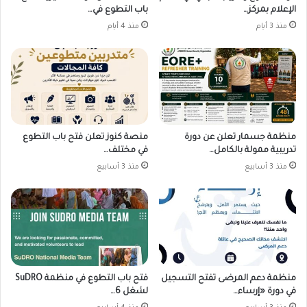
الإعلام بمركز…
باب التطوع في…
منذ 3 أيام
منذ 4 أيام
منظمة جسمار تعلن عن دورة
منصة كنوز تعلن فتح باب التطوع
تدريبية ممولة بالكامل…
في مختلف…
منذ 3 أسابيع
منذ 3 أسابيع
منظمة دعم المرضى تفتح التسجيل
فتح باب التطوع في منظمة SuDRO
في دورة «إرساء…
لشغل 6…