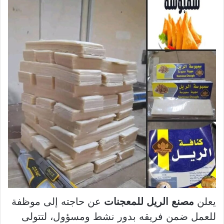
يعلن
مصنع الريل للمعجنات
عن حاجته إلى موظفة
للعمل ضمن فريقه بدور نشط ومسؤول، لتتولى