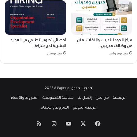
مركز الجود للتدريب واللغات يعلن
أخصائي تطوير تنظيمي في الموارد
عن وظائف مدربين…
البشرية لدى شركة…
منذ يوم واحد
منذ يومين
جميع الحقوق محفوظة 2026
الرئيسية
من نحن
إتصل بنا
سياسة الخصوصية
الشروط والأحكام
خريطة الموقع
الشروط والأحكام
‫X
فيسبوك
‫YouTube
انستقرام
ملخص