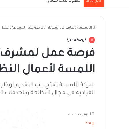
مطلوب طبيبة نساء وولادة (Obstetrician/Gynaecologist) للعمل بإحدى الجهات الطبية العاملة في مدينة الرياض
أخبار عاجلة
الرئيسية
/
وظائف في السودان
/
فرصة عمل لمشرف/ة عمال بشر
فرصة مميزة
فرصة عمل لمشرف/ة
اللمسة لأعمال النظا
شركة اللمسة تفتح باب التقديم لوظيف
القيادية في مجال النظافة والخدمات الم
أكتوبر 22, 2025
678