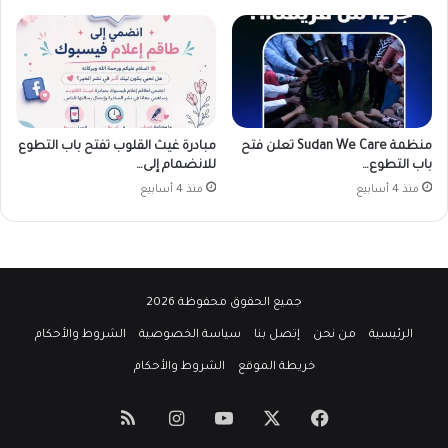
منظمة Sudan We Care تعلن فتح
مبادرة غيث القلوب تفتح باب التطوع
باب التطوع…
للانضمام إلى…
منذ 4 أسابيع
منذ 4 أسابيع
جميع الحقوق محفوظة 2026
الرئيسية
من نحن
إتصل بنا
سياسة الخصوصية
الشروط والأحكام
خريطة الموقع
الشروط والأحكام
‫X
فيسبوك
‫YouTube
انستقرام
ملخص