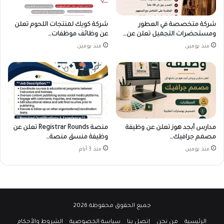
شركة متخصصة في العطور
شركة كويك لمنتجات اللحوم تعلن
ومستحضرات التجميل تعلن عن…
عن وظائف موظفات…
منذ يومين
منذ يومين
مدارس أبجد هوز تعلن عن وظيفة
منصة Registrar Rounds تعلن عن
مصمم جرافيك…
وظيفة منسق منصة…
منذ يومين
منذ 3 أيام
جميع الحقوق محفوظة 2026
الرئيسية
من نحن
إتصل بنا
سياسة الخصوصية
الشروط والأحكام