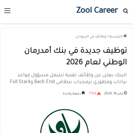
Zool Career
بحث عن
الق
الرئيسية
/
وظائف في السودان
توظيف جديدة في بنك أمدرمان
الوطني لعام 2026
البنك يعلن عن وظائف تقنية تشمل مسؤول قواعد
بيانات ومطوري برمجيات بنظامي Back-End وFull Stack
يناير 18, 2026
1٬513
دقيقة واحدة