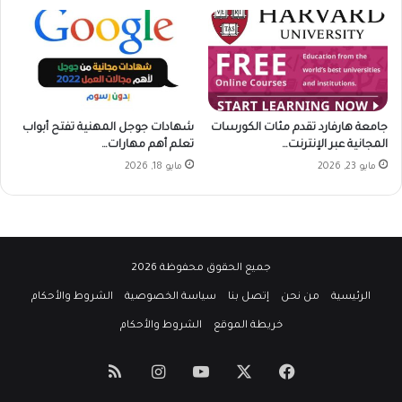
جامعة هارفارد تقدم مئات الكورسات
شهادات جوجل المهنية تفتح أبواب
المجانية عبر الإنترنت…
تعلم أهم مهارات…
مايو 23, 2026
مايو 18, 2026
جميع الحقوق محفوظة 2026
الرئيسية
من نحن
إتصل بنا
سياسة الخصوصية
الشروط والأحكام
خريطة الموقع
الشروط والأحكام
‫X
فيسبوك
‫YouTube
انستقرام
ملخص