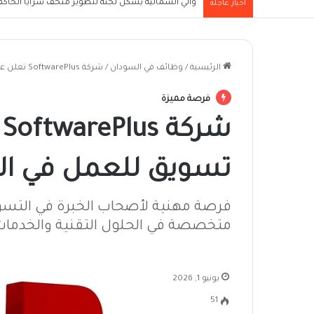
والي الشمالية يُشكل لجنة لتطوير متحف سرايا الحاكم ا
أخبار عاجلة
الرئيسية
/
وظائف في السودان
/
شركة SoftwarePlus تعلن عن وظيفة مدير تسويق للعمل في الخرطوم
فرصة مميزة
ش
تسويق للعمل في ال
فرصة مهنية لأصحاب الخبرة في التسو
متخصصة في الحلول التقنية والخدمات
يونيو 1, 2026
51