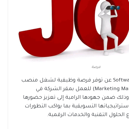
فرصة
أعلنت شركة SoftwarePlus عن توفر فرصة وظيفية لشغل منصب
مدير تسويق (Marketing Manager) للعمل بمقر الشركة في
خرطوم، شارع 60، وذلك ضمن جهودها الرامية إلى تعزيز حضورها
تراتيجياتها التسويقية بما يواكب التطورات
الحلول التقنية والخدمات الرقمية.